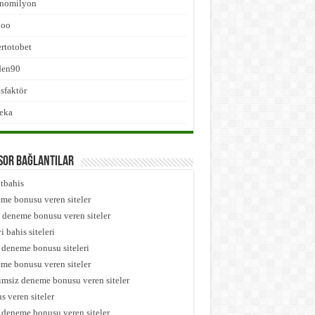
inomilyon
boo
rtotobet
den90
sfaktör
eka
sor Bağlantılar
tbahis
me bonusu veren siteler
l deneme bonusu veren siteler
i bahis siteleri
 deneme bonusu siteleri
me bonusu veren siteler
imsiz deneme bonusu veren siteler
s veren siteler
 deneme bonusu veren siteler