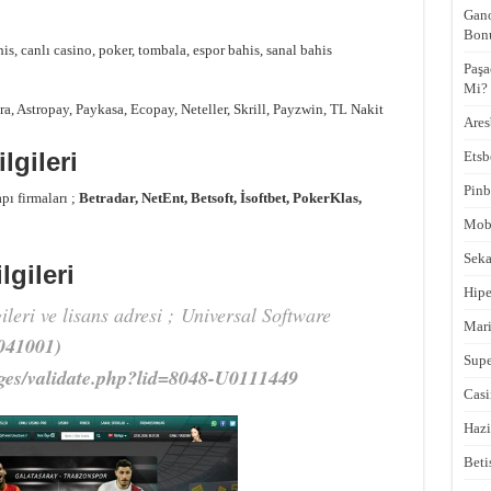
Gano
Bonu
is, canlı casino, poker, tombala, espor bahis, sanal bahis
Paşa
Mi?
, Astropay, Paykasa, Ecopay, Neteller, Skrill, Payzwin, TL Nakit
Ares
lgileri
Etsb
Pinb
pı firmaları ;
Betradar, NetEnt, Betsoft, İsoftbet, PokerKlas,
Mobi
Seka
lgileri
Hipe
ileri ve lisans adresi ; Universal Software
Mari
041001)
Supe
ges/validate.php?lid=8048-U0111449
Cas
Haz
Beti