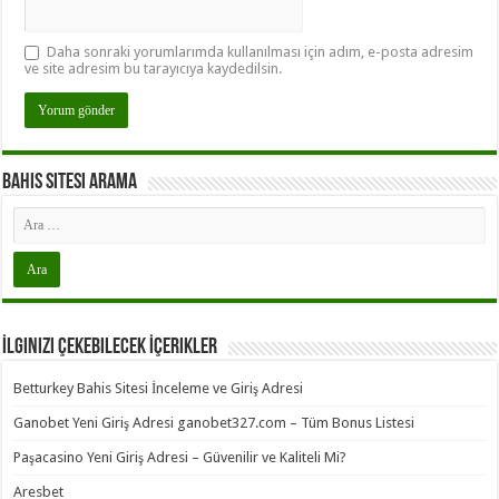
Daha sonraki yorumlarımda kullanılması için adım, e-posta adresim
ve site adresim bu tarayıcıya kaydedilsin.
Bahis Sitesi Arama
İlginizi Çekebilecek İçerikler
Betturkey Bahis Sitesi İnceleme ve Giriş Adresi
Ganobet Yeni Giriş Adresi ganobet327.com – Tüm Bonus Listesi
Paşacasino Yeni Giriş Adresi – Güvenilir ve Kaliteli Mi?
Aresbet