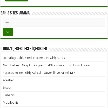
Bahis Sitesi Arama
İlginizi Çekebilecek İçerikler
Betturkey Bahis Sitesi İnceleme ve Giriş Adresi
Ganobet Yeni Giriş Adresi ganobet327.com – Tüm Bonus Listesi
Paşacasino Yeni Giriş Adresi – Güvenilir ve Kaliteli Mi?
Aresbet
Etsbet
Pinbahis
Mobilbahis