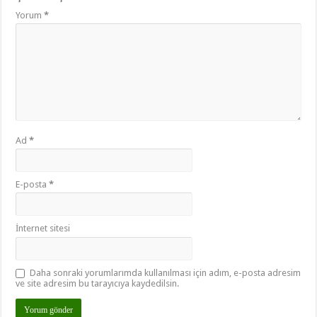
Yorum
*
Ad
*
E-posta
*
İnternet sitesi
Daha sonraki yorumlarımda kullanılması için adım, e-posta adresim
ve site adresim bu tarayıcıya kaydedilsin.