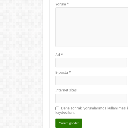
Yorum
*
Ad
*
E-posta
*
İnternet sitesi
Daha sonraki yorumlarımda kullanılması i
kaydedilsin.