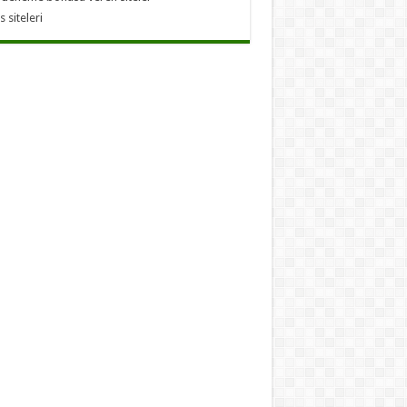
s siteleri