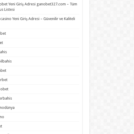
bet Yeni Giriş Adresi ganobet327.com – Tüm
s Listesi
casino Yeni Giriş Adresi – Güvenilir ve Kaliteli
sbet
et
ahis
ilbahis
abet
rbet
iobet
erbahis
inodünya
ino
st