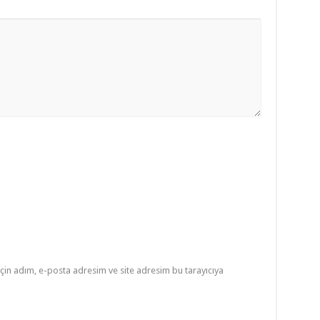
çin adım, e-posta adresim ve site adresim bu tarayıcıya