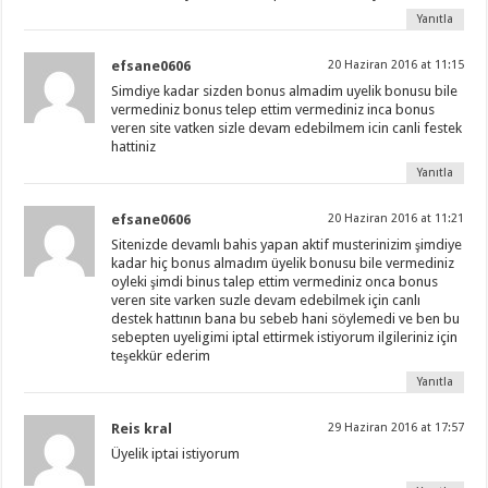
Yanıtla
efsane0606
20 Haziran 2016 at 11:15
Simdiye kadar sizden bonus almadim uyelik bonusu bile
vermediniz bonus telep ettim vermediniz inca bonus
veren site vatken sizle devam edebilmem icin canli festek
hattiniz
Yanıtla
efsane0606
20 Haziran 2016 at 11:21
Sitenizde devamlı bahis yapan aktif musterinizim şimdiye
kadar hiç bonus almadım üyelik bonusu bile vermediniz
oyleki şimdi binus talep ettim vermediniz onca bonus
veren site varken suzle devam edebilmek için canlı
destek hattının bana bu sebeb hani söylemedi ve ben bu
sebepten uyeligimi iptal ettirmek istiyorum ilgileriniz için
teşekkür ederim
Yanıtla
Reis kral
29 Haziran 2016 at 17:57
Üyelik iptai istiyorum