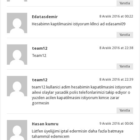
Yanıtla
Edatasdemir
8 Aralık 2016 at 00:22
Hesabimn kaptilmasini istiyorum kllnci ad edasami09
Yanıtla
team12
8 Aralık 2016 at 22:38
Team12
Yanıtla
team12
8 Aralık 2016 at 22:39
team12 kullanici adim hesabimin kapatilmasini istiyorum
ailevi olaylar yasadik polis telefonlarimizi takip ediyor o
yuzden acilen kapatilmasini istiyorum kimse zarar
gormesin
Yanıtla
Hasan kumru
9 Aralık 2016 at 00:06
Lütfen üyeliğimi iptal edermisin daha fazla batmaya
tahammül edemicem