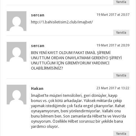
Yanıtla
sercan
19 Mart 2017 at 20:37
http://1.bahisiletisim2.club/imajbet/
Yanıtla
sercan
19 Mart 2017 at 20:39
BEN YENİ KAYIT OLDUM FAKAT EMAİL ŞİFREMİ
UNUTTUM ORDAN ONAYLATMAM GEREKİYO ŞİFREYİ
UNUTTUĞUM İÇİN GİREMİYORUM YARDIMCI
OLABİLİRMİSİNİZ?
Yanıtla
Hakan
23 Mart 2017 at 13:22
İmajbet’te müşteri temsilcileri, geri dönüşler, kayıp
bonus vs. çok kötü arkadaşlar. Yüksek miktarda çekip
yapmak istediğimde çok fazla engel çıkarıyorlar. Rahat
oynayamıyorum, beni yönlendirmiyorlar. Vallahi onu
bunu bilmem ben. Son zamanlarda Hilbet’te ve Vevo’da
oynuyorum. Özellikle Hilbet sorunsuz bir şekilde bana
yardımcı oluyor.
Yanıtla