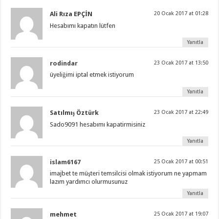
Ali Rıza EPÇİN
20 Ocak 2017 at 01:28
Hesabımı kapatın lütfen
Yanıtla
rodindar
23 Ocak 2017 at 13:50
üyeliğimi iptal etmek istiyorum
Yanıtla
Satılmış Öztürk
23 Ocak 2017 at 22:49
Sado9091 hesabımı kapatirmisiniz
Yanıtla
islam6167
25 Ocak 2017 at 00:51
imajbet te müşteri temsilcisi olmak istiyorum ne yapmam
lazım yardımcı olurmusunuz
Yanıtla
mehmet
25 Ocak 2017 at 19:07