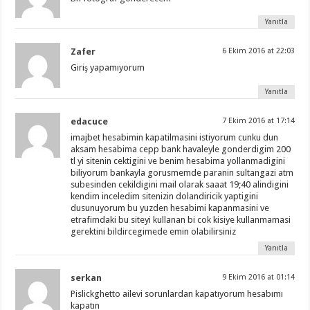
Yanıtla
Zafer
6 Ekim 2016 at 22:03
Giriş yapamıyorum
Yanıtla
edacuce
7 Ekim 2016 at 17:14
imajbet hesabimin kapatilmasini istiyorum cunku dun
aksam hesabima cepp bank havaleyle gonderdigim 200
tl yi sitenin cektigini ve benim hesabima yollanmadigini
biliyorum bankayla gorusmemde paranin sultangazi atm
subesinden cekildigini mail olarak saaat 19;40 alindigini
kendim inceledim sitenizin dolandiricik yaptigini
dusunuyorum bu yuzden hesabimi kapanmasini ve
etrafimdaki bu siteyi kullanan bi cok kisiye kullanmamasi
gerektini bildircegimede emin olabilirsiniz
Yanıtla
serkan
9 Ekim 2016 at 01:14
Pislickghetto ailevi sorunlardan kapatıyorum hesabımı
kapatın