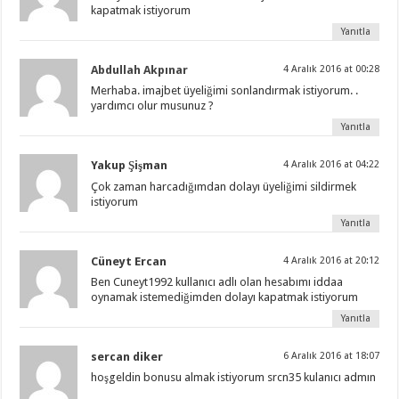
kapatmak istiyorum
Yanıtla
Abdullah Akpınar
4 Aralık 2016 at 00:28
Merhaba. imajbet üyeliğimi sonlandırmak istiyorum. .
yardımcı olur musunuz ?
Yanıtla
Yakup Şişman
4 Aralık 2016 at 04:22
Çok zaman harcadığımdan dolayı üyeliğimi sildirmek
istiyorum
Yanıtla
Cüneyt Ercan
4 Aralık 2016 at 20:12
Ben Cuneyt1992 kullanıcı adlı olan hesabımı iddaa
oynamak istemediğimden dolayı kapatmak istiyorum
Yanıtla
sercan diker
6 Aralık 2016 at 18:07
hoşgeldin bonusu almak istiyorum srcn35 kulanıcı admın