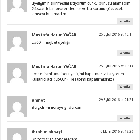
üyeliğimin silinmesini istiyorum cünkü bunusu alamadım
24 saat felan bişeler dediler ve bu sorunu çöezecek
kimseyi bulamadım
Yanıtla
Mustafa Harun YAĞAR
25 Eylül 2016 at 16:11
Lb00n imajbet üyeliğimi
Yanıtla
Mustafa Harun YAĞAR
25 Eylül 2016 at 16:13
Lb00n isimli İmajbet üyeliğimi kapatmanızı istiyorum .
Kullanıcı adı : Lb00n ( Hesabımı kapatırmısınız )
Yanıtla
ahmet
29 Eylül 2016 at 21:24
Belgelrimi nereye gndercem
Yanıtla
ibrahim akbaş1
6 Ekim 2016 at 13:20
Bn fotograf gonderecem