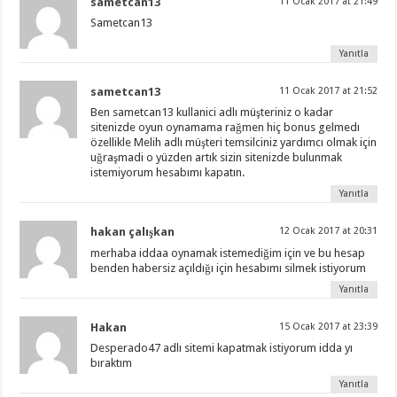
sametcan13
11 Ocak 2017 at 21:49
Sametcan13
Yanıtla
sametcan13
11 Ocak 2017 at 21:52
Ben sametcan13 kullanici adlı müşteriniz o kadar
sitenizde oyun oynamama rağmen hiç bonus gelmedı
özellikle Melih adlı müşteri temsilciniz yardımcı olmak için
uğraşmadi o yüzden artık sizin sitenizde bulunmak
istemiyorum hesabımı kapatın.
Yanıtla
hakan çalışkan
12 Ocak 2017 at 20:31
merhaba iddaa oynamak istemediğim için ve bu hesap
benden habersiz açıldığı için hesabımı silmek istiyorum
Yanıtla
Hakan
15 Ocak 2017 at 23:39
Desperado47 adlı sitemi kapatmak istiyorum idda yı
bıraktım
Yanıtla