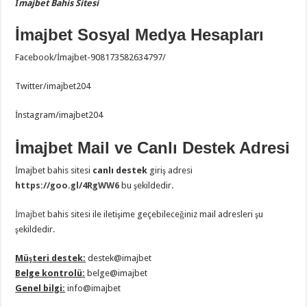
İmajbet Bahis Sitesi
İmajbet
Sosyal Medya Hesapları
Facebook/İmajbet-908173582634797/
Twitter/imajbet204
İnstagram/imajbet204
İmajbet
Mail ve Canlı Destek Adresi
İmajbet bahis sitesi
canlı
destek
giriş adresi
https://goo.gl/4RgWW6
bu şekildedir.
İmajbet
bahis sitesi ile iletişime geçebileceğiniz mail adresleri şu
şekildedir.
Müşteri destek:
destek@imajbet
Belge kontrolü:
belge@imajbet
Genel bilgi:
info@imajbet