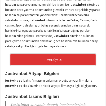
hesabınıza para yatırmanız gerekir bu işlemi ise
Justwinbet
sitesinde
bulunan para yatırma bölümünden güvenilir ve hızlı bir şekilde yaparak
hesabınıza para transferi yapabilirsiniz. Paralarınızı hesabınıza
yatırdıktan sonra
Justwinbet
sitesinde bulunan Poker, Casino, Canlı
casino, Spor bahisleri gibi bahis seçeneklerinden birini seçerek
bahislerinizi oynayıp para kazanabilirsiniz. Kazandığınız paraları
hesabınızdan çekmek isterseniz de
Justwinbet
sitesinde bulunan
para çekme bölümünden dakikalar içince hesabınızda bulunan parayı
rahatça çekip dilediğiniz gibi harcayabilirsiniz.
Hemen Üye Ol
Justwinbet Altyapı Bilgileri
Justwinbet
bahis firmasının anlaşmalı olduğu altyapı firmaları :
Justwinbet
sitesi üzerinde hiçbir altyapı firmasıyla ilgili bilgi yoktur.
Justwinbet
Lisans Bilgileri
Justwinbet
sitesinde detaylı incelemelerimiz