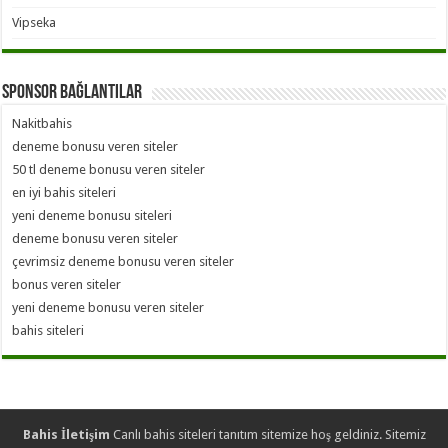
Vipseka
Sponsor Bağlantılar
Nakitbahis
deneme bonusu veren siteler
50 tl deneme bonusu veren siteler
en iyi bahis siteleri
yeni deneme bonusu siteleri
deneme bonusu veren siteler
çevrimsiz deneme bonusu veren siteler
bonus veren siteler
yeni deneme bonusu veren siteler
bahis siteleri
Bahis İletişim
Canlı bahis siteleri tanıtım sitemize hoş geldiniz. Sitemiz