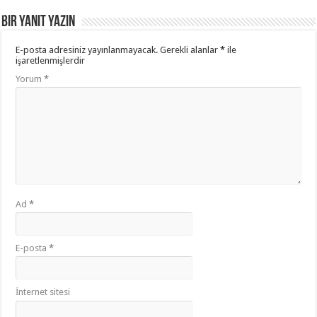
Bir yanıt yazın
E-posta adresiniz yayınlanmayacak.
Gerekli alanlar
*
ile
işaretlenmişlerdir
Yorum
*
Ad
*
E-posta
*
İnternet sitesi