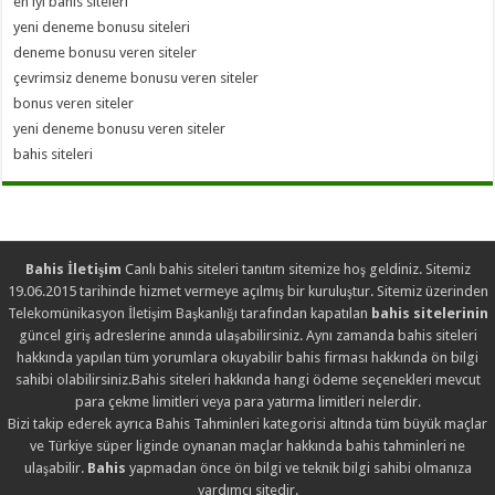
en iyi bahis siteleri
yeni deneme bonusu siteleri
deneme bonusu veren siteler
çevrimsiz deneme bonusu veren siteler
bonus veren siteler
yeni deneme bonusu veren siteler
bahis siteleri
Bahis İletişim
Canlı bahis siteleri tanıtım sitemize hoş geldiniz. Sitemiz
19.06.2015 tarihinde hizmet vermeye açılmış bir kuruluştur. Sitemiz üzerinden
Telekomünikasyon İletişim Başkanlığı tarafından kapatılan
bahis
sitelerinin
güncel
giriş adresleri
ne anında ulaşabilirsiniz. Aynı zamanda bahis siteleri
hakkında yapılan tüm yorumlara okuyabilir bahis firması hakkında ön bilgi
sahibi olabilirsiniz.Bahis siteleri hakkında hangi ödeme seçenekleri mevcut
para çekme limitleri veya para yatırma limitleri nelerdir.
Bizi takip ederek ayrıca Bahis Tahminleri kategorisi altında tüm büyük maçlar
ve Türkiye süper liginde oynanan maçlar hakkında bahis tahminleri ne
ulaşabilir.
Bahis
yapmadan önce ön bilgi ve teknik bilgi sahibi olmanıza
yardımcı sitedir.