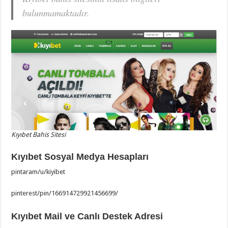
bulunmamaktadır.
Kıyıbet Bahis Sitesi
Kıyıbet Sosyal Medya Hesapları
pintaram/u/kiyibet
pinterest/pin/166914729921456699/
Kıyıbet Mail ve Canlı Destek Adresi