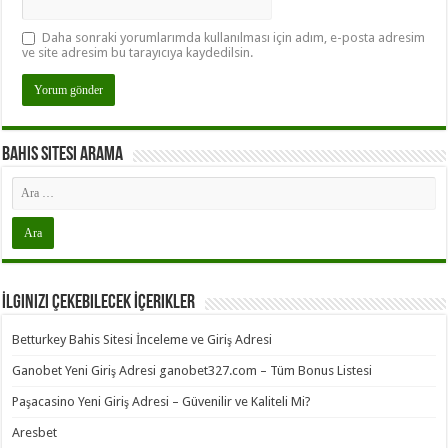
Daha sonraki yorumlarımda kullanılması için adım, e-posta adresim
ve site adresim bu tarayıcıya kaydedilsin.
Bahis Sitesi Arama
İlginizi Çekebilecek İçerikler
Betturkey Bahis Sitesi İnceleme ve Giriş Adresi
Ganobet Yeni Giriş Adresi ganobet327.com – Tüm Bonus Listesi
Paşacasino Yeni Giriş Adresi – Güvenilir ve Kaliteli Mi?
Aresbet