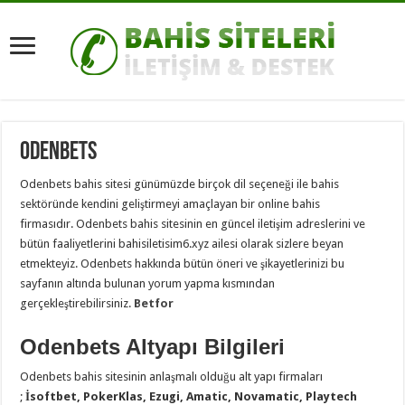
Odenbets
Odenbets bahis sitesi günümüzde birçok dil seçeneği ile bahis
sektöründe kendini geliştirmeyi amaçlayan bir online bahis
firmasıdır. Odenbets bahis sitesinin en güncel iletişim adreslerini ve
bütün faaliyetlerini bahisiletisim6.xyz ailesi olarak sizlere beyan
etmekteyiz. Odenbets hakkında bütün öneri ve şikayetlerinizi bu
sayfanın altında bulunan yorum yapma kısmından
gerçekleştirebilirsiniz.
Betfor
Odenbets Altyapı Bilgileri
Odenbets bahis sitesinin anlaşmalı olduğu alt yapı firmaları
;
İsoftbet, PokerKlas, Ezugi, Amatic, Novamatic, Playtech