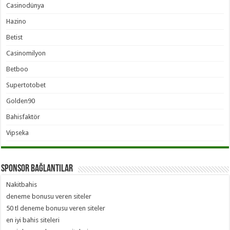
Casinodünya
Hazino
Betist
Casinomilyon
Betboo
Supertotobet
Golden90
Bahisfaktör
Vipseka
Sponsor Bağlantılar
Nakitbahis
deneme bonusu veren siteler
50 tl deneme bonusu veren siteler
en iyi bahis siteleri