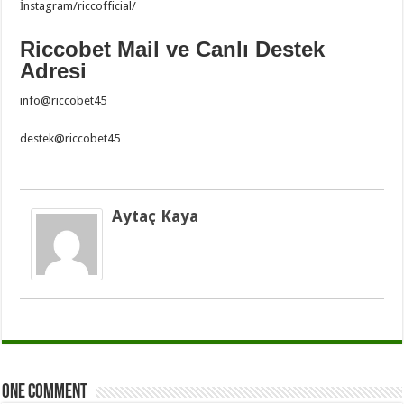
İnstagram/riccofficial/
Riccobet
Mail ve Canlı Destek
Adresi
info@riccobet45
destek@riccobet45
Aytaç Kaya
One comment