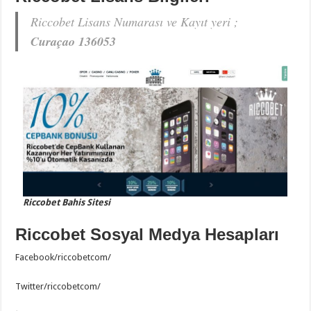
Riccobet Lisans Numarası ve Kayıt yeri ;
Curaçao 136053
Riccobet Bahis Sitesi
Riccobet
Sosyal Medya Hesapları
Facebook/riccobetcom/
Twitter/riccobetcom/