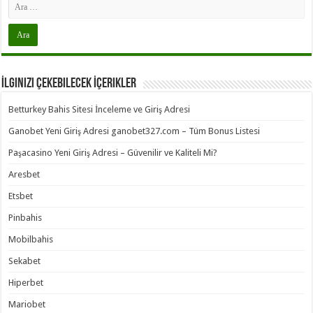
İlginizi Çekebilecek İçerikler
Betturkey Bahis Sitesi İnceleme ve Giriş Adresi
Ganobet Yeni Giriş Adresi ganobet327.com – Tüm Bonus Listesi
Paşacasino Yeni Giriş Adresi – Güvenilir ve Kaliteli Mi?
Aresbet
Etsbet
Pinbahis
Mobilbahis
Sekabet
Hiperbet
Mariobet