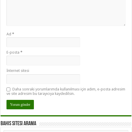
Ad
*
E-posta
*
İnternet sitesi
Daha sonraki yorumlarımda kullanılması için adım, e-posta adresim
ve site adresim bu tarayıcıya kaydedilsin.
Bahis Sitesi Arama