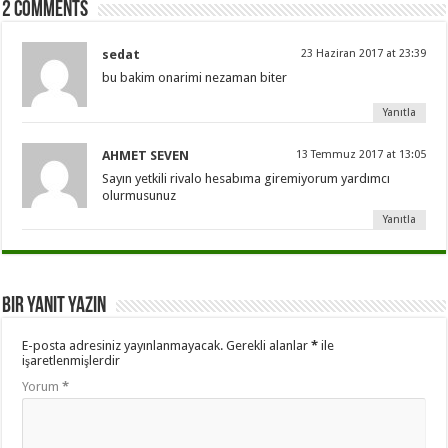
2 comments
sedat
23 Haziran 2017 at 23:39
bu bakim onarimi nezaman biter
Yanıtla
AHMET SEVEN
13 Temmuz 2017 at 13:05
Sayın yetkili rivalo hesabıma giremiyorum yardımcı
olurmusunuz
Yanıtla
Bir yanıt yazın
E-posta adresiniz yayınlanmayacak.
Gerekli alanlar
*
ile
işaretlenmişlerdir
Yorum
*