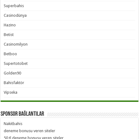
Superbahis
Casinodünya
Hazino
Betist
Casinomilyon
Betboo
Supertotobet
Golden90
Bahisfaktör
Vipseka
Sponsor Bağlantılar
Nakitbahis
deneme bonusu veren siteler
50 tl deneme bonusu veren siteler