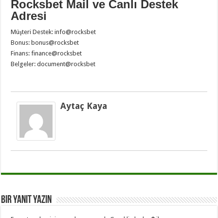
Rocksbet Mail ve Canlı Destek
Adresi
Müşteri Destek: info@rocksbet
Bonus: bonus@rocksbet
Finans: finance@rocksbet
Belgeler: document@rocksbet
Aytaç Kaya
Bir yanıt yazın