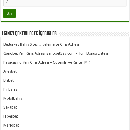
İlginizi Çekebilecek İçerikler
Betturkey Bahis Sitesi İnceleme ve Giriş Adresi
Ganobet Yeni Giriş Adresi ganobet327.com – Tüm Bonus Listesi
Paşacasino Yeni Giriş Adresi – Güvenilir ve Kaliteli Mi?
Aresbet
Etsbet
Pinbahis
Mobilbahis
Sekabet
Hiperbet
Mariobet