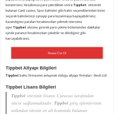
kazanırsınız. Hesabınıza para yatırdıktan sonra
Tippbet
sitesinde
bulunan Canlı casino, Spor bahisleri gibi bahis seçeneklerinden birini
seçerek bahislerinizi oynayıp para kazanmaya başlayabilirsiniz.
Kazandığınız paraları hesabınızdan çekmek isterseniz
eğer
Tippbet
sitesine girerek para çekme bölümünden dakikalar
içinde paranızı hesabınızdan çekebilir ve dilediğiniz gibi
harcayabilirsiniz.
Hemen Üye Ol
Tippbet Altyapı Bilgileri
Tippbet
bahis firmasının anlaşmalı olduğu altyapı firmaları : Nesh Ltd
Tippbet Lisans Bilgileri
Tippbet
sitesinin lisansı Curacao tarafından
siteye sağlanmaktadır.
Tippbet
giriş işlemlerinin
ardından sitenin en alt kısmında bulunan