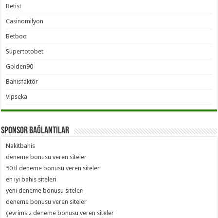
Betist
Casinomilyon
Betboo
Supertotobet
Golden90
Bahisfaktör
Vipseka
Sponsor Bağlantılar
Nakitbahis
deneme bonusu veren siteler
50 tl deneme bonusu veren siteler
en iyi bahis siteleri
yeni deneme bonusu siteleri
deneme bonusu veren siteler
çevrimsiz deneme bonusu veren siteler