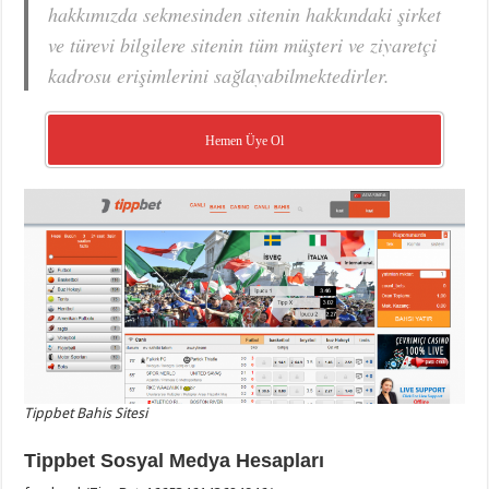
hakkımızda sekmesinden sitenin hakkındaki şirket
ve türevi bilgilere sitenin tüm müşteri ve ziyaretçi
kadrosu erişimlerini sağlayabilmektedirler.
Hemen Üye Ol
Tippbet Bahis Sitesi
Tippbet Sosyal Medya Hesapları