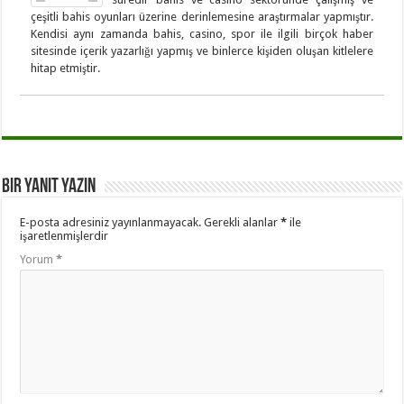
çeşitli bahis oyunları üzerine derinlemesine araştırmalar yapmıştır.
Kendisi aynı zamanda bahis, casino, spor ile ilgili birçok haber
sitesinde içerik yazarlığı yapmış ve binlerce kişiden oluşan kitlelere
hitap etmiştir.
Bir yanıt yazın
E-posta adresiniz yayınlanmayacak.
Gerekli alanlar
*
ile
işaretlenmişlerdir
Yorum
*