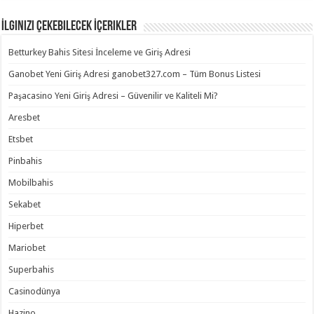
İlginizi Çekebilecek İçerikler
Betturkey Bahis Sitesi İnceleme ve Giriş Adresi
Ganobet Yeni Giriş Adresi ganobet327.com – Tüm Bonus Listesi
Paşacasino Yeni Giriş Adresi – Güvenilir ve Kaliteli Mi?
Aresbet
Etsbet
Pinbahis
Mobilbahis
Sekabet
Hiperbet
Mariobet
Superbahis
Casinodünya
Hazino