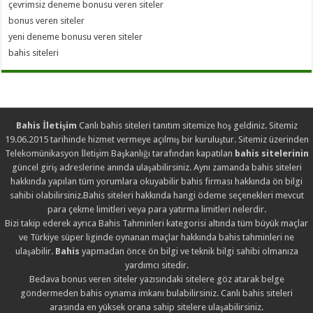
çevrimsiz deneme bonusu veren siteler
bonus veren siteler
yeni deneme bonusu veren siteler
bahis siteleri
Bahis İletişim
Canlı bahis siteleri tanıtım sitemize hoş geldiniz. Sitemiz
19.06.2015 tarihinde hizmet vermeye açılmış bir kuruluştur. Sitemiz üzerinden
Telekomünikasyon İletişim Başkanlığı tarafından kapatılan
bahis
sitelerinin
güncel
giriş adresleri
ne anında ulaşabilirsiniz. Aynı zamanda bahis siteleri
hakkında yapılan tüm yorumlara okuyabilir bahis firması hakkında ön bilgi
sahibi olabilirsiniz.Bahis siteleri hakkında hangi ödeme seçenekleri mevcut
para çekme limitleri veya para yatırma limitleri nelerdir.
Bizi takip ederek ayrıca Bahis Tahminleri kategorisi altında tüm büyük maçlar
ve Türkiye süper liginde oynanan maçlar hakkında bahis tahminleri ne
ulaşabilir.
Bahis
yapmadan önce ön bilgi ve teknik bilgi sahibi olmanıza
yardımcı sitedir.
Bedava bonus veren siteler
yazısındaki sitelere göz atarak belge
göndermeden bahis oynama imkanı bulabilirsiniz. Canlı bahis siteleri
arasında en yüksek orana sahip sitelere ulaşabilirsiniz.