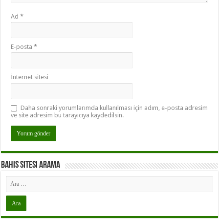
Ad
*
E-posta
*
İnternet sitesi
Daha sonraki yorumlarımda kullanılması için adım, e-posta adresim
ve site adresim bu tarayıcıya kaydedilsin.
Bahis Sitesi Arama