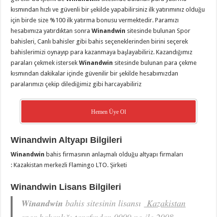
kısmından hızlı ve güvenli bir şekilde yapabilirsiniz ilk yatırımınız olduğu
için birde size %100 ilk yatırma bonusu vermektedir. Paramızı
hesabımıza yatırdıktan sonra
Winandwin
sitesinde bulunan Spor
bahisleri, Canlı bahisler gibi bahis seçeneklerinden birini seçerek
bahislerimizi oynayıp para kazanmaya başlayabiliriz. Kazandığımız
paraları çekmek istersek
Winandwin
sitesinde bulunan para çekme
kısmından dakikalar içinde güvenilir bir şekilde hesabımızdan
paralarımızı çekip dilediğimiz gibi harcayabiliriz
Hemen Üye Ol
Winandwin Altyapı Bilgileri
Winandwin
bahis firmasının anlaşmalı olduğu altyapı firmaları
: Kazakistan merkezli Flamingo LTO. Şirketi
Winandwin Lisans Bilgileri
Winandwin
bahis sitesinin lisansı
Kazakistan