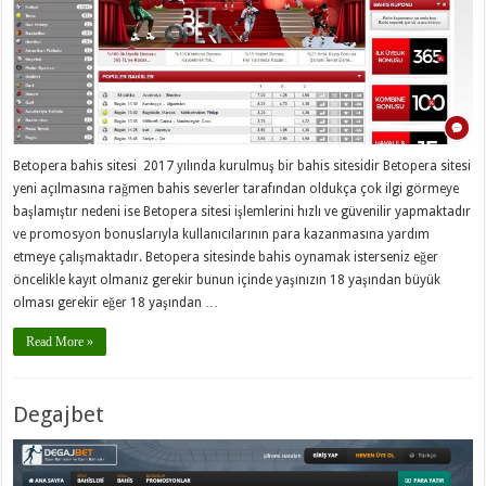
Betopera bahis sitesi 2017 yılında kurulmuş bir bahis sitesidir Betopera sitesi
yeni açılmasına rağmen bahis severler tarafından oldukça çok ilgi görmeye
başlamıştır nedeni ise Betopera sitesi işlemlerini hızlı ve güvenilir yapmaktadır
ve promosyon bonuslarıyla kullanıcılarının para kazanmasına yardım
etmeye çalışmaktadır. Betopera sitesinde bahis oynamak isterseniz eğer
öncelikle kayıt olmanız gerekir bunun içinde yaşınızın 18 yaşından büyük
olması gerekir eğer 18 yaşından …
Read More »
Degajbet