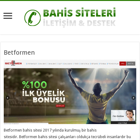
Betformen
Betformen bahis sitesi 2017 yılında kurulmuş bir bahis
sitesidir. Betformen bahis sitesi çalışanları oldukça tecrübeli insanlardır bu