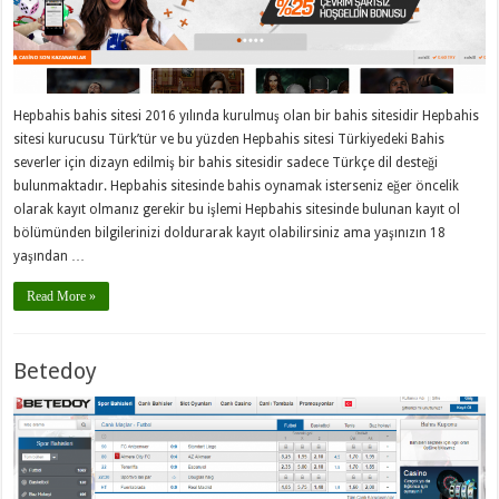
Hepbahis bahis sitesi 2016 yılında kurulmuş olan bir bahis sitesidir Hepbahis
sitesi kurucusu Türk’tür ve bu yüzden Hepbahis sitesi Türkiyedeki Bahis
severler için dizayn edilmiş bir bahis sitesidir sadece Türkçe dil desteği
bulunmaktadır. Hepbahis sitesinde bahis oynamak isterseniz eğer öncelik
olarak kayıt olmanız gerekir bu işlemi Hepbahis sitesinde bulunan kayıt ol
bölümünden bilgilerinizi doldurarak kayıt olabilirsiniz ama yaşınızın 18
yaşından …
Read More »
Betedoy