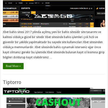
Xbet bahis sitesi 2017 yılında açılmış yeni bir bahis sitesidir site tasarımı ve
kalitesi oldukça güzel bir sitedir Xbet sitesinde bahis işlemleri çok hızlı ve
güvenilir bir şekilde yapılmaktadır bu sayede site kullanıcıları Xbet sitesinden
oldukça memnunlardır. Xbet sitesinde bahis oynamak isterseniz eğer önce
kayıt olmanız gerekir bu işlemide Xbet sitesinde bulunan kayıt ol kısmına girip
bilgileri doldurup kayıt olabilirsiniz …
Read More »
Tiptorro