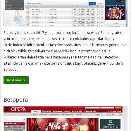
Betedoy bahis sitesi 2017 yılında kurulmuş bir bahis sitesidir Betedoy sitesi
yeni açılmasına rağmen bahis severlerin en çok bahis yaptıkları bahis
sitelerinden biridir nedeni ise Betedoy bahis sitesi bahis işlemlerini güvenilir ve
hızlı bir şekilde gerçekleştirmesi ve yüksek bonus promosyonları ile
kullanıcılarına daha fazla para kazanma şansı tanımaktadırlar. Betedoy
sitesinde bahis oynamak isterseniz öncelikle kayıt olmanız gerekir bu işlemi
Betedoy …
Read More »
Betopera